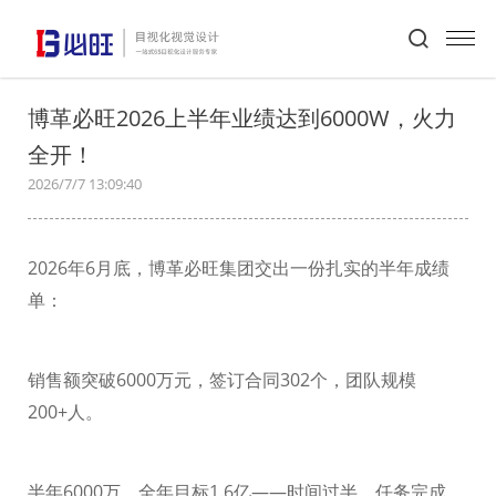
首页
>
必旺动态
>
新闻详情
博革必旺2026上半年业绩达到6000W，火力
全开！
2026/7/7 13:09:40
2026
年
6
月底，博革必旺集团交出一份扎实的半年成绩
单：
销售额突破
6000
万元
，
签订合同
302
个，
团队规模
200+
人
。
半年
6000
万，全年目标
1.6
亿——时间过半，任务完成