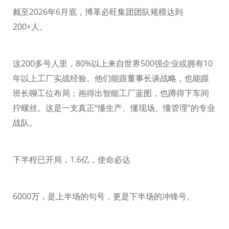
截至
2026
年
6
月底，博革必旺集团团队规模达到
200+
人。
这
200
多号人里，
80%
以上来自世界
500
强企业或拥有
10
年以上工厂实战经验。他们能跟董事长谈战略，也能跟
班长聊工位布局；画得出智能工厂蓝图，也蹲得下车间
拧螺丝。这是一支真正“懂生产、懂现场、懂管理”的专业
战队。
下半程已开局，
1.6
亿，使命必达
6000
万，是上半场的句号，更是下半场的冲锋号。