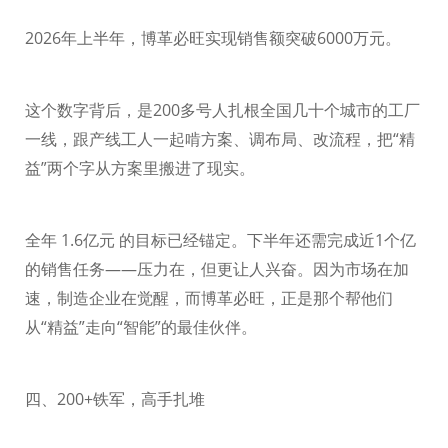
2026
年上半年，博革必旺实现销售额突破
6000
万元。
这个数字背后，是
200
多号人扎根全国几十个城市的工厂
一线，跟产线工人一起啃方案、调布局、改流程，把“精
益”两个字从方案里搬进了现实。
全年
1.6
亿元 的目标已经锚定。下半年还需完成近
1
个亿
的销售任务——压力在，但更让人兴奋。因为市场在加
速，制造企业在觉醒，而博革必旺，正是那个帮他们
从“精益”走向“智能”的最佳伙伴。
四、
200+
铁军，高手扎堆