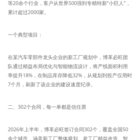
等
20
余个行业，客户从世界
500
强到专精特新“小巨人”，
累计超过
2000
家。
一个典型项目：
在某汽车零部件龙头企业的新工厂规划中，博革必旺团
队通过精益布局优化与智能物流设计，将产线面积利用
率提升
18%
，在制品库存降低
32%
，从规划到投产仅用时
7
个月，刷新了该企业的建设速度纪录。
二、
302
个合同，每一单都是信任票
2026
年上半年，博革必旺签订合同
302
个，覆盖全国
50
余个城市，涵盖新工厂整体规划、老工厂精益改造、智